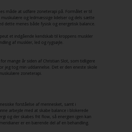
edes måde at udføre zoneterapi på. Formålet er til
e muskulære og ledmæssige lidelser og dels sætte
ed dette menes både fysisk og energetisk balance.
eut et indgående kendskab til kroppens muskler
dling af muskler, led og rygsøjle.
for mange år siden af Christian Slot, som tidligere
hvor jeg tog min uddannelse. Det er den eneste skole
muskulære zoneterapi.
kinesiske forståelse af mennesket, samt i
unne arbejde med at skabe balance i blokerede
rgi og der skabes frit flow, så energien igen kan
 meridianer er en bærende del af en behandling.