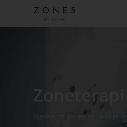
Zoneterapi
Speciale i muskulær og holistisk b