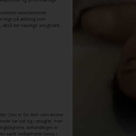
og potentiel vanedannende
re tegn på ældning som
ltså det naturlige ansigtsløft,
inder. Den er for dem som ønsker
ede har vist sig i ansigtet, men
dningstegnene. Behandlingen er
eten samt vedligeholde tonus i