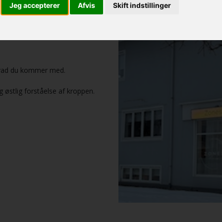
Jeg accepterer
Afvis
Skift indstillinger
t rum, hvor du som klient føler dig
behandlingen går i gang, hvor vi
hvad du kommer med.
g østlig forståelse af kroppen.