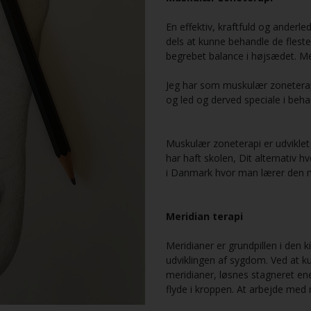
En effektiv, kraftfuld og anderl
dels at kunne behandle de flest
begrebet balance i højsædet. M
Jeg har som muskulær zoneterap
og led og derved speciale i behan
Muskulær zoneterapi er udviklet 
har haft skolen, Dit alternativ 
i Danmark hvor man lærer den 
Meridian terapi
Meridianer er grundpillen i den 
udviklingen af sygdom. Ved at k
meridianer, løsnes stagneret ene
flyde i kroppen. At arbejde med