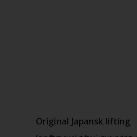
Original Japansk lifting
Behandlingen er en blanding af ansigtszoneterapi