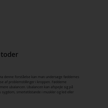
toder
via denne forståelse kan man undersøge føddernes
se af problemstillinger i kroppen. Fødderne
rmere ubalancen. Ubalancen kan afspejle sig på
s sygdom, smertetilstande i muskler og led eller