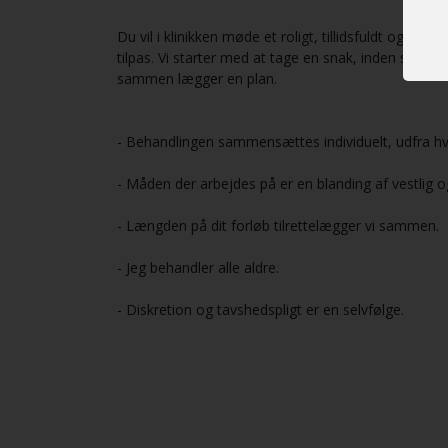
Du vil i klinikken møde et roligt, tillidsfuldt og tryg
tilpas. Vi starter med at tage en snak, inden selve 
sammen lægger en plan.
- Behandlingen sammensættes individuelt, udfra 
- Måden der arbejdes på er en blanding af vestlig o
- Længden på dit forløb tilrettelægger vi sammen.
- Jeg behandler alle aldre.
- Diskretion og tavshedspligt er en selvfølge.