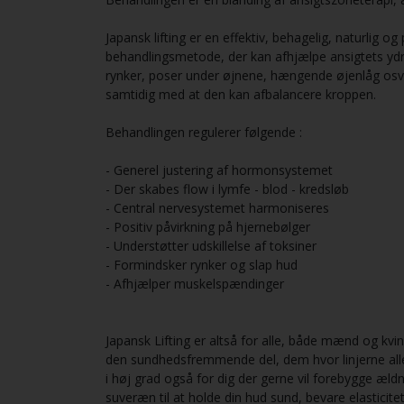
Japansk lifting er en effektiv, behagelig, naturlig 
behandlingsmetode, der kan afhjælpe ansigtets yd
rynker, poser under øjnene, hængende øjenlåg osv, a
samtidig med at den kan afbalancere kroppen.
Behandlingen regulerer følgende :
- Generel justering af hormonsystemet
- Der skabes flow i lymfe - blod - kredsløb
- Central nervesystemet harmoniseres
- Positiv påvirkning på hjernebølger
- Understøtter udskillelse af toksiner
- Formindsker rynker og slap hud
- Afhjælper muskelspændinger
Japansk Lifting er altså for alle, både mænd og kv
den sundhedsfremmende del, dem hvor linjerne aller
i høj grad også for dig der gerne vil forebygge æl
suveræn til at holde din hud sund, bevare elasticit